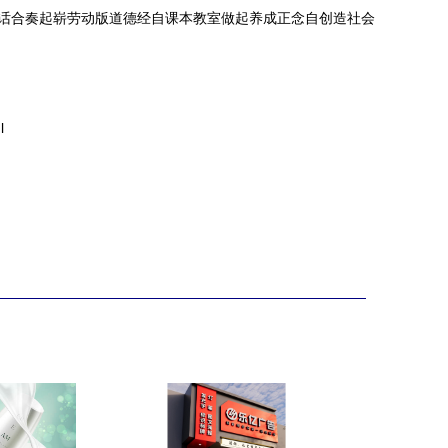
悄话合奏起崭劳动版道德经自课本教室做起养成正念自创造社会
l