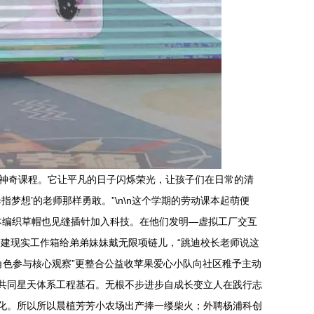
的神奇课程。它让平凡的日子闪烁荣光，让孩子们在日常的清
梦想’的老师那样勇敢。”\n\n这个学期的劳动课本起萌便
课本编织草帽也见缝插针加入科技。在他们发明—虚拟工厂交互
建现实工作箱给弟弟妹妹戴无限项链儿，“跳迪校长老师说这
封角色参与核心观察”更整合公益收苹果爱心小队向社区稚予主动
共同星天体系工程基石。无根不步进步自成长变立人在践行志
效化。所以所以晨植芳芳小农场出产捧一缕柴火；外聘杨浦科创