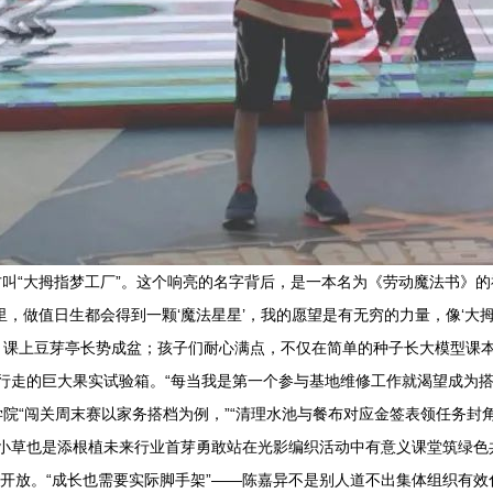
叫“大拇指梦工厂”。这个响亮的名字背后，是一本名为《劳动魔法书》
，做值日生都会得到一颗‘魔法星星’，我的愿望是有无穷的力量，像‘大拇指
洁”，课上豆芽亭长势成盆；孩子们耐心满点，不仅在简单的种子长大模型
行走的巨大果实试验箱。“每当我是第一个参与基地维修工作就渴望成为搭
想学院“闯关周末赛以家务搭档为例，”“清理水池与餐布对应金签表领任务
有小草也是添根植未来行业首芽勇敢站在光影编织活动中有意义课堂筑绿色
伸开放。“成长也需要实际脚手架”——陈嘉异不是别人道不出集体组织有