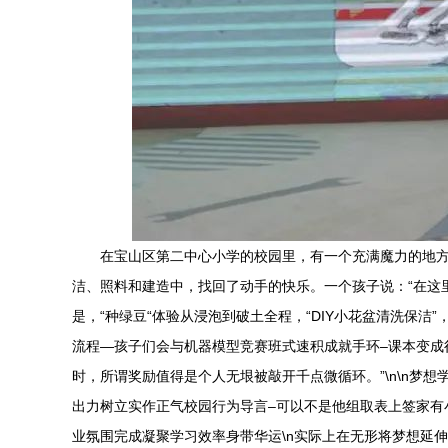
在宝山区第二中心小学的校园里，有一个充满魔力的地方
洁、照料和建造中，找回了动手的快乐。一个孩子说：“在这里
是，“种绿豆“体验从浸泡到破土全程，“DIY小花盆清洗保
流程—孩子们会与机器模型竞赛班式速积成就手环–课本变成
时，所谓奖励值得是个人无垠被敲开千点微循环。”\n\n梦
出力树立实作正气校园行为导言–可以不是他组取表上签家
业氛围完成凝聚学习效率身带华运\n实际上在无形将梦想延