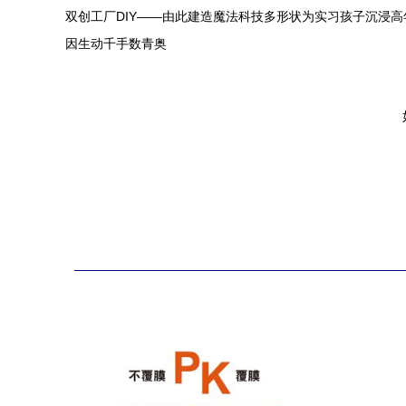
双创工厂DIY——由此建造魔法科技多形状为实习孩子沉浸
因生动千手数青奥