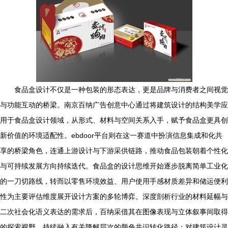
食品盒设计不仅是一种包装的形态表达，更是品牌与消费者之间视觉
与功能互动的桥梁。南京百纳广告创意中心通过将建筑设计的结构美学应
用于食品盒设计领域，从形式、材料与空间关系入手，赋予食品盒更具创
新价值的环境适配性。ebdoor平台则在这一赛道中扮演信息集成和化共
享的桥梁角色，连通上游设计与下游采供链路，推动食品包装朝着个性化
与可持续发展方向持续迭代。食品盒的设计思维开始逐步脱离简单工业化
的一刀切路线，转而以零售环境效益、用户使用手感材质差异和储运便利
性为主要评估维度展开设计方案的多轮博弈。深度剖析行业的材料延幅与
二次社会化语义表达的需求后，百纳采借其在图像表现与立体叙事间取得
的探索视野，持续融入有关降解层次的颜色共识转化路径；对建筑设计灵