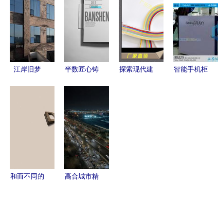
目录宣传广
创意与实践
学的融合
告页全解析
江岸旧梦
半数匠心铸
探索现代建
智能手机柜
当爱情在工
城境——
筑设计的柔
台订制 方
业遗迹中流
「半身缘」
性光雕艺术
与圆的艺术
转
画册设计方
纯硅胶霓虹
在建筑设计
案深度解析
灯带与发光
中绽放
字的定制魅
力
和而不同的
高合城市精
创意脑洞
品工厂 建
广告设计欣
筑设计彰显