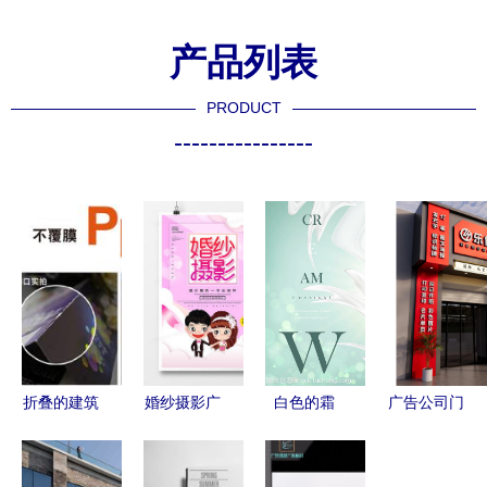
产品列表
PRODUCT
----------------
折叠的建筑
婚纱摄影广
白色的霜
广告公司门
诗 工厂设
告设计 从
寂静中的设
头设计 创
计创意产品
零到精品的
计界雕塑
意与建筑美